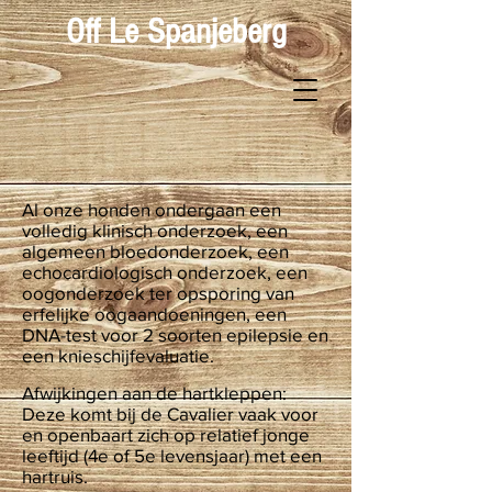
Off Le Spanjeberg
Al onze honden ondergaan een
volledig klinisch onderzoek, een
algemeen bloedonderzoek, een
echocardiologisch onderzoek, een
oogonderzoek ter opsporing van
erfelijke oogaandoeningen, een
DNA-test voor 2 soorten epilepsie en
een knieschijfevaluatie.
Afwijkingen aan de hartkleppen:
Deze komt bij de Cavalier vaak voor
en openbaart zich op relatief jonge
leeftijd (4e of 5e levensjaar) met een
hartruis.